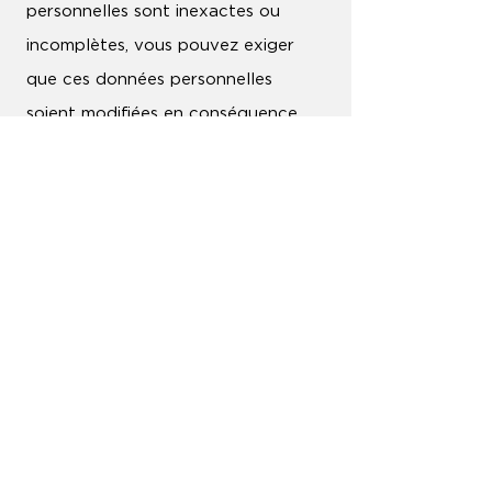
personnelles sont inexactes ou
incomplètes, vous pouvez exiger
que ces données personnelles
soient modifiées en conséquence.
Droit à l’effacement : vous pouvez
exiger l’effacement de vos données
personnelles dans la limite de ce qui
est permis par la réglementation.
Droit à la limitation du traitement :
vous pouvez demander la limitation
de traitement de vos données
personnelles.
Droit d’opposition : vous pouvez
vous opposer au traitement de vos
données personnelles, pour des